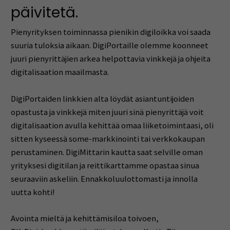
päivitetä.
Pienyrityksen toiminnassa pienikin digiloikka voi saada
suuria tuloksia aikaan. DigiPortaille olemme koonneet
juuri pienyrittäjien arkea helpottavia vinkkejä ja ohjeita
digitalisaation maailmasta.
DigiPortaiden linkkien alta löydät asiantuntijoiden
opastusta ja vinkkejä miten juuri sinä pienyrittäjä voit
digitalisaation avulla kehittää omaa liiketoimintaasi, oli
sitten kyseessä some-markkinointi tai verkkokaupan
perustaminen. DigiMittarin kautta saat selville oman
yrityksesi digitilan ja reittikarttamme opastaa sinua
seuraaviin askeliin. Ennakkoluulottomasti ja innolla
uutta kohti!
Avointa mieltä ja kehittämisiloa toivoen,