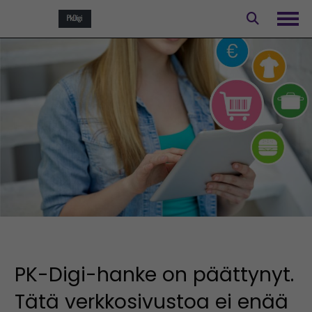
Siirry
sisältöön
Avaa
PK-Digi-hanke on päättynyt.
Tätä verkkosivustoa ei enää