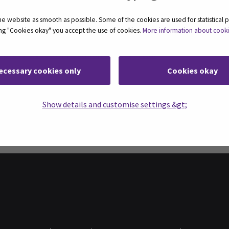
 Tommi Mäkelä: (58min)
 website as smooth as possible. Some of the cookies are used for statistical 
ting "Cookies okay" you accept the use of cookies.
More information about cook
optimointi-opas-aloittelijalle/
dpress-sivustosi-hakukonenakyvyytta/
nti/
ecessary cookies only
Cookies okay
lanner
Show details and customise settings &gt;