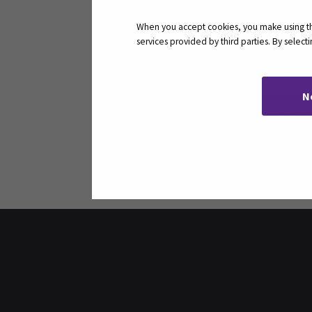
Video Google hakukoneoptimoinnista
When you accept cookies, you make using the
services provided by third parties. By selec
http://hakukonemaailma.com/hakukone
https://wpopas.fi/nain-parannat-wor
http://www.tulos.fi/hakukoneoptimoi
N
https://adwords.google.fi/KeywordP
Jaa: