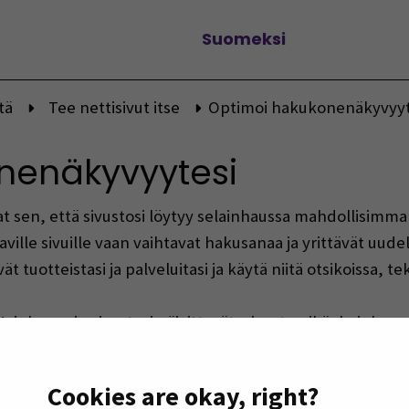
Suomeksi
Vaihda kieltä
tä
Tee nettisivut itse
Optimoi hakukonenäkyvyyt
nenäkyvyytesi
 sen, että sivustosi löytyy selainhaussa mahdollisimman
ville sivuille vaan vaihtavat hakusanaa ja yrittävät uude
ät tuotteistasi ja palveluitasi ja käytä niitä otsikoissa, t
nka usein sivustosi päivittyvät, sivuston ikä, kuinka pal
 viipyvät sivuillasi. Sisältöä kannattaakin julkaista mahd
Cookies are okay, right?