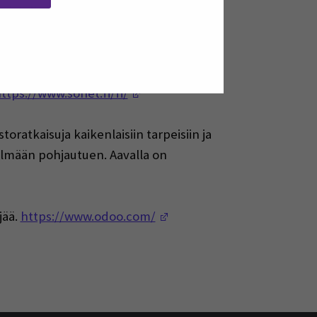
mistolla kuin
dow)
 toiminnanohjaukseen. Se soveltuu
(Opens in a new window)
ttps://www.sonet.fi/fi/
oratkaisuja kaikenlaisiin tarpeisiin ja
telmään pohjautuen. Aavalla on
ow)
(Opens in a new window)
jää.
https://www.odoo.com/