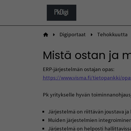
Siirry
sisältöön
Digiportaat
Tehokkuutta
Etusivulle
Mistä ostan ja 
ERP-järjestelmän ostajan opas:
https://www.visma.fi/tietopankki/opa
Pk yritykselle hyvän toiminnanohjaus
Järjestelmä on riittävän joustava ja
Muiden järjestelmien integroimine
Järjestelmä on helposti hallittavissa