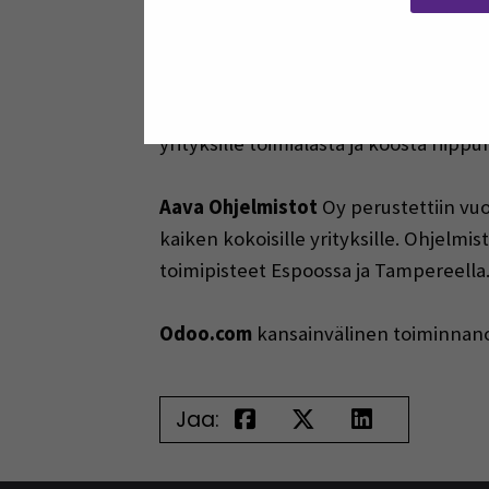
integraatioiden myötä joustavuutta, no
tienpäällä.
http://digia.fi/palvelumm
Sonet
on Suomessa laajasti käytössä 
yrityksille toimialasta ja koosta riippu
Aava Ohjelmistot
Oy perustettiin vuon
kaiken kokoisille yrityksille. Ohjelm
toimipisteet Espoossa ja Tampereella
Odoo.com
kansainvälinen toiminnanoh
Jaa: