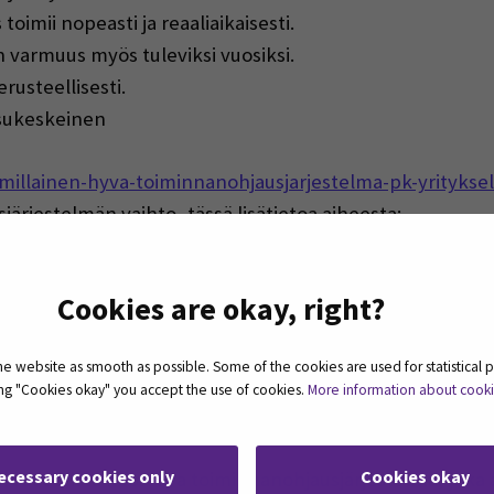
oimii nopeasti ja reaaliaikaisesti.
n varmuus myös tuleviksi vuosiksi.
rusteellisesti.
isukeskeinen
millainen-hyva-toiminnanohjausjarjestelma-pk-yrityksel
ärjestelmän vaihto, tässä lisätietoa aiheesta:
as/13-kysymysta-toiminnanohjausjarjestelman-vaihtamis
Cookies are okay, right?
ia
ohjelmistojen, taloushallinnon palveluiden sekä IT-proj
 website as smooth as possible. Some of the cookies are used for statistical 
uluvat yritykset työllistävät yhteensä yli 900 asiantunti
ting "Cookies okay" you accept the use of cookies.
More information about cook
ens in a new window)
ecessary cookies only
Cookies okay
moduuleista koostuva toiminnanohjausjärjestelmä, joka 