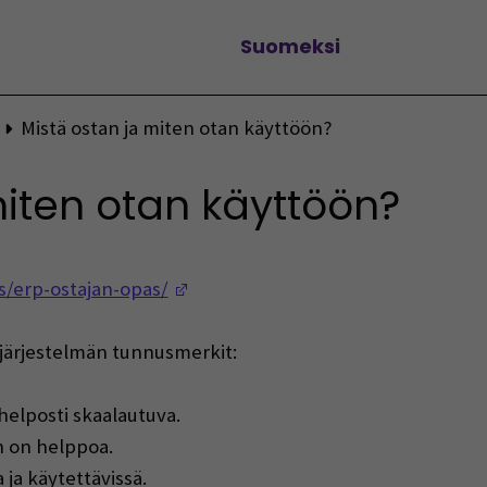
Suomeksi
Vaihda kieltä
Mistä ostan ja miten otan käyttöön?
miten otan käyttöön?
(Opens in a new window)
s/erp-ostajan-opas/
järjestelmän tunnusmerkit:
 helposti skaalautuva.
n on helppoa.
 ja käytettävissä.