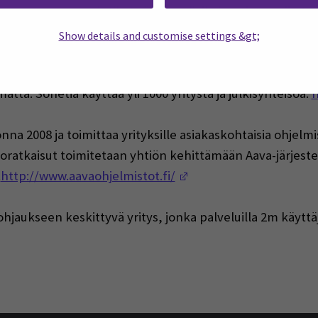
peampaa reagointikykyä ja reaaliaikaista tietoa niin toi
(Opens in a new win
e/ratkaisumme/digia-enterprise/
Show details and customise settings &gt;
oleva tietojärjestelmä (ERP) henkilöstön-, talouden- ja
matta. Sonetia käyttää yli 1000 yritystä ja julkisyhteisöä.
h
na 2008 ja toimittaa yrityksille asiakaskohtaisia ohjelmist
istoratkaisut toimitetaan yhtiön kehittämään Aava-järjes
(Opens in a new wind
.
http://www.aavaohjelmistot.fi/
jaukseen keskittyvä yritys, jonka palveluilla 2m käyttä