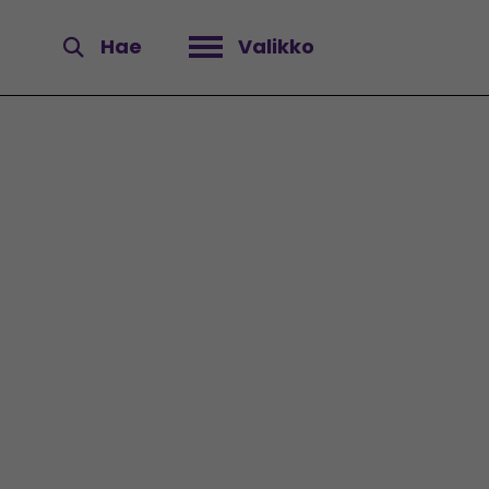
Hae
Valikko
Avaa valikko