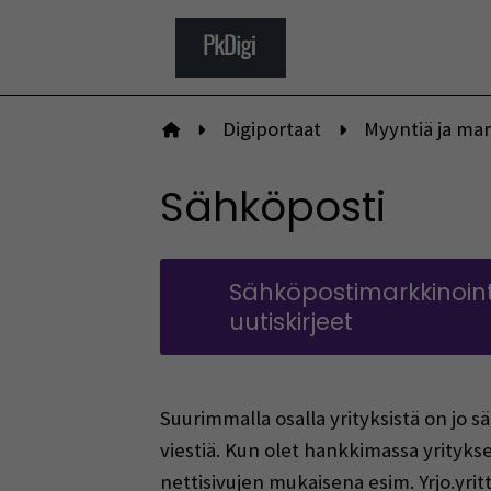
Siirry
sisältöön
Digiportaat
Myyntiä ja mar
Etusivulle
Sähköposti
Sähköpostimarkkinoint
uutiskirjeet
Suurimmalla osalla yrityksistä on jo s
viestiä. Kun olet hankkimassa yritykse
nettisivujen mukaisena esim. Yrjo.yrit