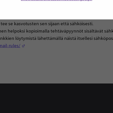
ä tiedosta, kun luet sähköpostejasi.
ta. On parempi kopioida vastaanottaja avoimesti postiin t
i.
, tee se kasvotusten sen sijaan että sähköisesti.
en helpoksi kopioimalla tehtäväpyynnöt sisältävät sähk
kkien löytymistä lähettämällä näistä itsellesi sähköposti 
(Opens in a new window)
ail-rules/