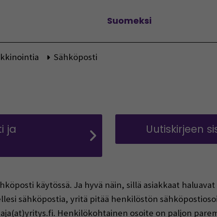
Suomeksi
Vaihda kieltä
kkinointia
Sähköposti
i ja
Uutiskirjeen si
ähköposti käytössä. Ja hyvä näin, sillä asiakkaat haluava
llesi sähköpostia, yritä pitää henkilöstön sähköpostioso
taja(at)yritys.fi. Henkilökohtainen osoite on paljon parem