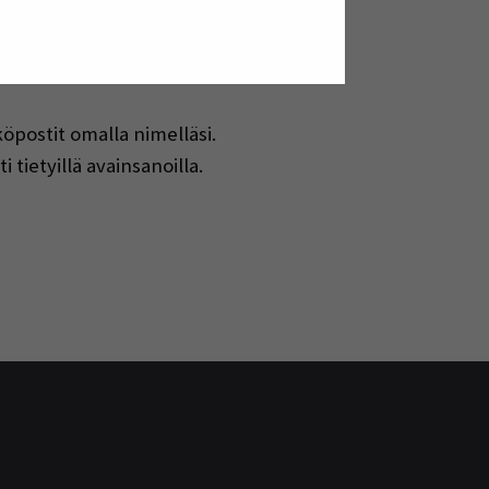
ai jättää hänet kokonaan pois, ellet
öpostit omalla nimelläsi.
tietyillä avainsanoilla.