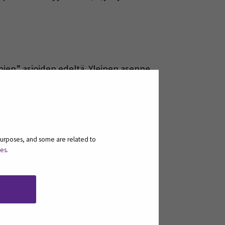
mpien” asioiden edeltä. Yleinen asenne
ittaa. Mutta ei. Sähköposteihin pitäisi
nopeat syövät hitaat.
purposes, and some are related to
ies
.
n, että olet saanut viestin ja sen, että