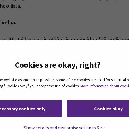
hdollista.
lvelua.
denotto tai kysely siirretään sivuun muiden ”kiireellise
han oikeasti ja kiireellä haluaa tietoa, hän varmaankin so
insoittoihinkin. Tämä on osa digiajan asiakaspalvelua ja 
Cookies are okay, right?
t yhdeksän säännön listan sähköpostailuun:
 website as smooth as possible. Some of the cookies are used for statistical 
ting "Cookies okay" you accept the use of cookies.
More information about cook
isuutta. Lyhytkin viesti on hyvä: ”Asia selvä.” vahvistaa se
ä. Sähköposti ei ole proosailuun.
ecessary cookies only
Cookies okay
vähentää selailuun menevää aikaa.
isään-ensimmäinen ulos-periaatteella.
Show details and customise settings &gt;