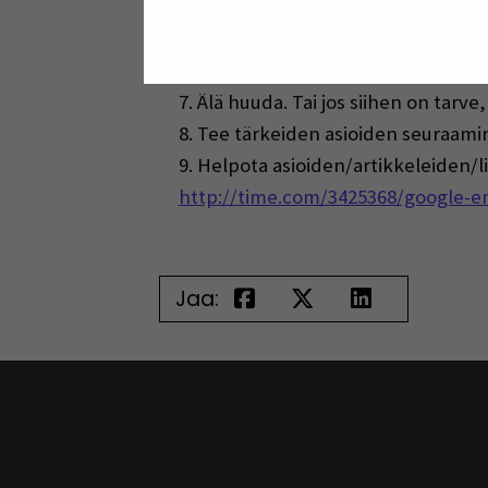
Mieti, kuka muu voisi hyötyä täst
Mieti, miksi käyttäisit piilokopio
halua piilottelukulttuuria yrityksees
Älä huuda. Tai jos siihen on tarve
Tee tärkeiden asioiden seuraamin
Helpota asioiden/artikkeleiden/lin
http://time.com/3425368/google-em
Jaa: