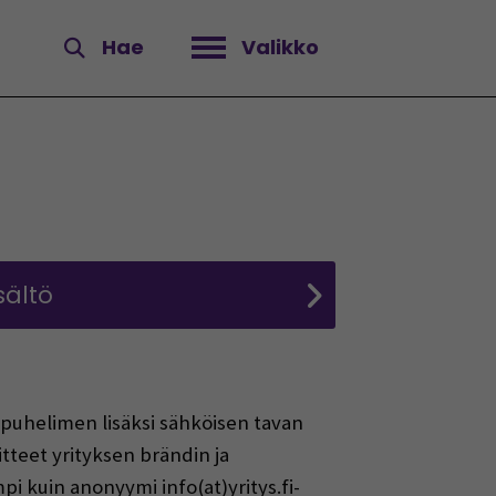
Hae
Valikko
Avaa valikko
sältö
t puhelimen lisäksi sähköisen tavan
itteet yrityksen brändin ja
pi kuin anonyymi info(at)yritys.fi-