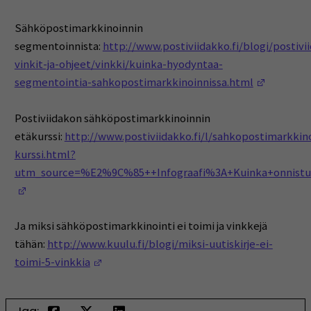
Sähköpostimarkkinoinnin
segmentoinnista:
http://www.postiviidakko.fi/blogi/postivi
vinkit-ja-ohjeet/vinkki/kuinka-hyodyntaa-
(Opens i
segmentointia-sahkopostimarkkinoinnissa.html
Postiviidakon sähköpostimarkkinoinnin
etäkurssi:
http://www.postiviidakko.fi/l/sahkopostimarkkin
kurssi.html?
utm_source=%E2%9C%85++Infograafi%3A+Kuinka+onnis
(Opens in a new window)
Ja miksi sähköpostimarkkinointi ei toimi ja vinkkejä
tähän:
http://www.kuulu.fi/blogi/miksi-uutiskirje-ei-
(Opens in a new window)
toimi-5-vinkkia