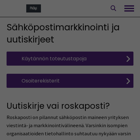
Siirry
sisältöön
Avaa
Sähköpostimarkkinointi ja
uutiskirjeet
Käytännön toteutustapoja
Osoiterekisterit
Uutiskirje vai roskaposti?
Roskaposti on pilannut sähköpostin maineen yrityksen
viestintä- ja markkinointivälineenä. Varsinkin isompien
organisaatioiden tietohallinto suhtautuu nykyään varsin