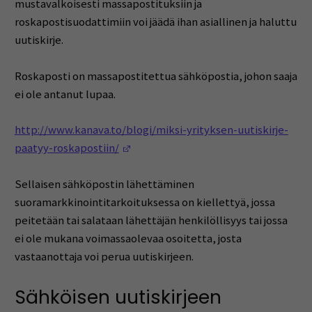
mustavalkoisesti massapostituksiin ja
roskapostisuodattimiin voi jäädä ihan asiallinen ja haluttu
uutiskirje.
Roskaposti on massapostitettua sähköpostia, johon saaja
ei ole antanut lupaa.
http://www.kanava.to/blogi/miksi-yrityksen-uutiskirje-
(Opens in a new window)
paatyy-roskapostiin/
Sellaisen sähköpostin lähettäminen
suoramarkkinointitarkoituksessa on kiellettyä, jossa
peitetään tai salataan lähettäjän henkilöllisyys tai jossa
ei ole mukana voimassaolevaa osoitetta, josta
vastaanottaja voi perua uutiskirjeen.
Sähköisen uutiskirjeen