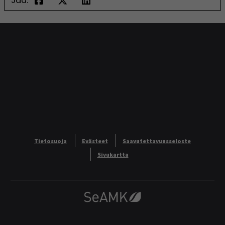
Jaa:
Tietosuoja
Evästeet
Saavutettavuusseloste
Sivukartta